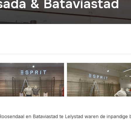
sada & Bataviastad
 Roosendaal en Bataviastad te Lelystad waren de inpandig