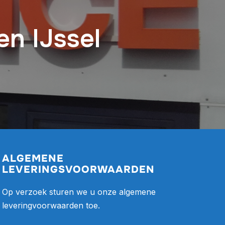
n IJssel
ALGEMENE
LEVERINGSVOORWAARDEN
Op verzoek sturen we u onze algemene
leveringvoorwaarden toe.