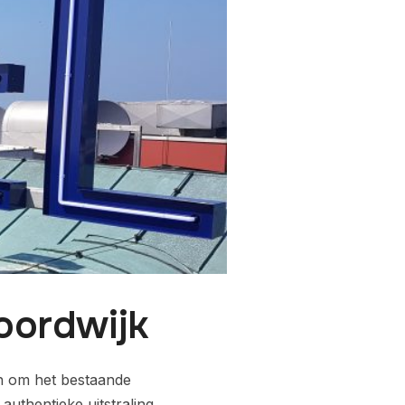
oordwijk
n om het bestaande
uthentieke uitstraling