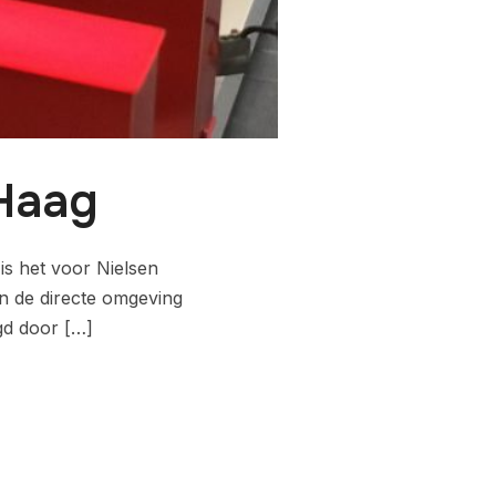
 Haag
s het voor Nielsen
in de directe omgeving
lgd door […]