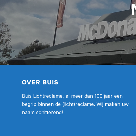
OVER BUIS
Buis Lichtreclame, al meer dan 100 jaar een
begrip binnen de (licht)reclame. Wij maken uw
naam schitterend!