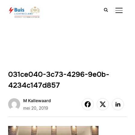
TOGGLE
031ce040-3c73-4296-9e0b-
4234c147d857
M Kallewaard
mei 20, 2019