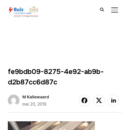
TOGGLE
fe9bdb09-8275-4e92-ab9b-
d2b87cc6d87c
M Kallewaard
mei 20, 2019