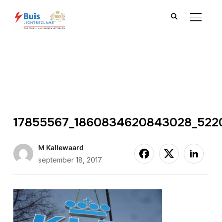
TOGGLE
17855567_1860834620843028_522
M Kallewaard
september 18, 2017