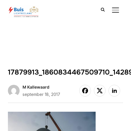
TOGGLE
17879913_1860834467509710_1428
M Kallewaard
september 18, 2017